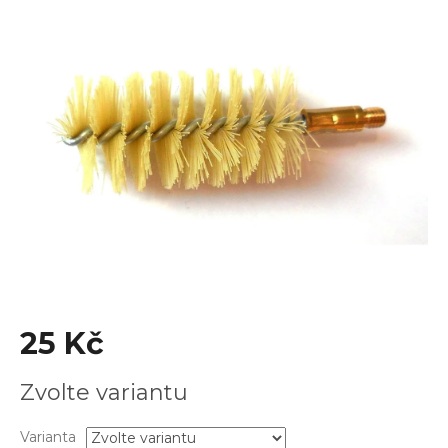
je
0,0
z
5
hvězdiček.
25 Kč
Měrná
Zvolte variantu
cena:
Varianta