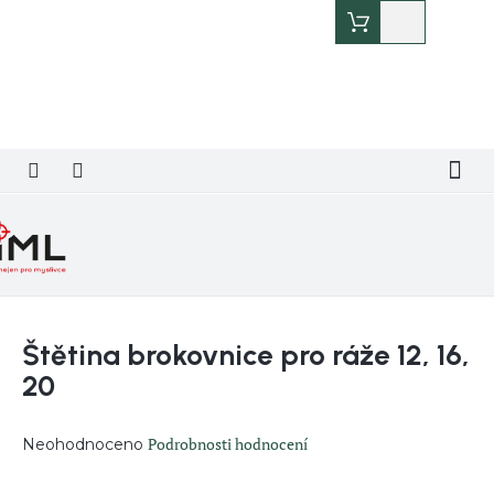
Přejít
Nákupní
na
košík
obsah
Štětina brokovnice pro ráže 12, 16,
20
Průměrné
Podrobnosti hodnocení
Neohodnoceno
hodnocení
produktu