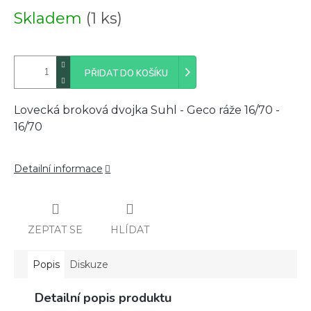
Měrná
Skladem
(1 ks)
cena:
PŘIDAT DO KOŠÍKU
Lovecká broková dvojka Suhl - Geco ráže 16/70 -
16/70
Detailní informace
ZEPTAT SE
HLÍDAT
Popis
Diskuze
Detailní popis produktu