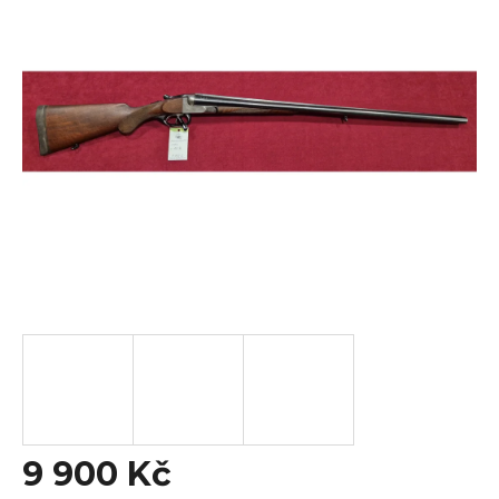
0,0
z
5
hvězdiček.
9 900 Kč