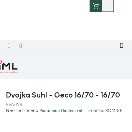
Přejít
Nákupní
na
košík
obsah
Dvojka Suhl - Geco 16/70 - 16/70
96A/179
Průměrné
Podrobnosti hodnocení
Značka:
KOMISE
Neohodnoceno
hodnocení
produktu
je