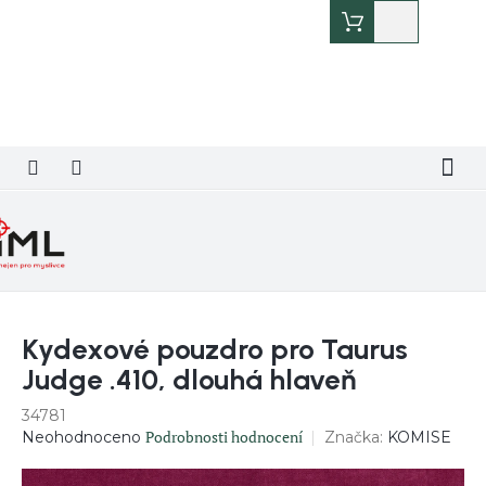
Přejít
Nákupní
na
košík
obsah
Kydexové pouzdro pro Taurus
Judge .410, dlouhá hlaveň
34781
Průměrné
Podrobnosti hodnocení
Značka:
KOMISE
Neohodnoceno
hodnocení
produktu