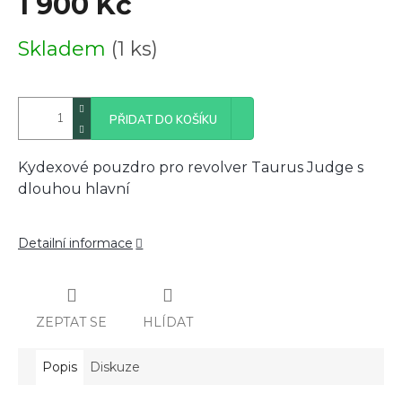
1 900 Kč
Měrná
Skladem
(1 ks)
cena:
PŘIDAT DO KOŠÍKU
Kydexové pouzdro pro revolver Taurus Judge s
dlouhou hlavní
Detailní informace
ZEPTAT SE
HLÍDAT
Popis
Diskuze