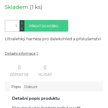
Měrná
Skladem
(1 ks)
cena:
PŘIDAT DO KOŠÍKU
Ultralehký harness pro dalekohled a příslušenství
Detailní informace
ZEPTAT SE
HLÍDAT
Popis
Diskuze
Detailní popis produktu
Stav nové věci, harness nebyl využit.