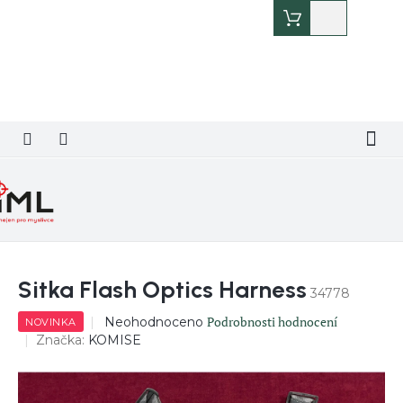
Přejít
Nákupní
na
košík
obsah
Sitka Flash Optics Harness
34778
Průměrné
Podrobnosti hodnocení
Neohodnoceno
NOVINKA
hodnocení
Značka:
KOMISE
produktu
je
0,0