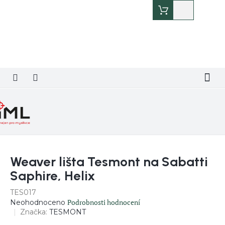
Přejít
Nákupní
na
košík
obsah
Weaver lišta Tesmont na Sabatti
Saphire, Helix
TES017
Průměrné
Podrobnosti hodnocení
Neohodnoceno
hodnocení
Značka:
TESMONT
produktu