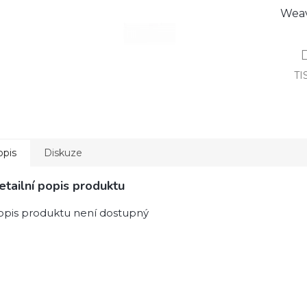
Weav
TI
opis
Diskuze
etailní popis produktu
opis produktu není dostupný