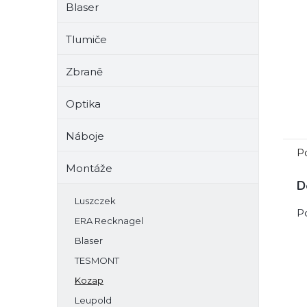
Blaser
e
l
Tlumiče
Zbraně
Optika
Náboje
P
Montáže
D
Luszczek
P
ERA Recknagel
Blaser
TESMONT
Kozap
Leupold