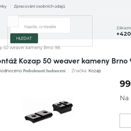
nky
Zpracování osobních údajů
Prodávané značky
Zákazn
+420
HLEDAT
p 50 weaver kameny Brno 98
ntáž Kozap 50 weaver kameny Brno 
ěrné
Podrobnosti hodnocení
Značka:
Kozap
hodnoceno
ocení
99
uktu
Měrn
Na 
cena:
diček.