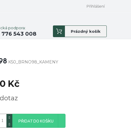
Přihlášení
ická podpora:
Nákupní
Prázdný košík
 776 543 008
košík
98
K50_BRNO98_KAMENY
0 Kč
á
dotaz
PŘIDAT DO KOŠÍKU