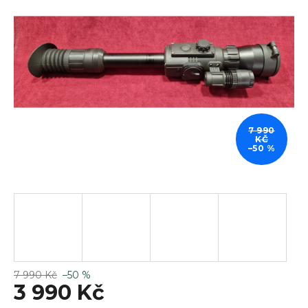
z
5
hvězdiček.
7 990
KČ
–50 %
7 990 Kč
–50 %
3 990 Kč