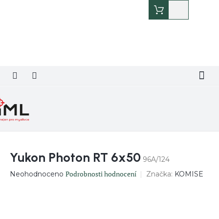
Přejít
Nákupní
na
košík
obsah
Yukon Photon RT 6x50
96A/124
Průměrné
Podrobnosti hodnocení
Značka:
KOMISE
Neohodnoceno
hodnocení
produktu
je
0,0