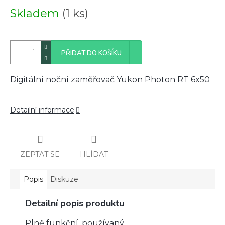
Měrná
Skladem
(1 ks)
cena:
PŘIDAT DO KOŠÍKU
Digitální noční zaměřovač Yukon Photon RT 6x50
Detailní informace
ZEPTAT SE
HLÍDAT
Popis
Diskuze
Detailní popis produktu
Plně funkční, používaný