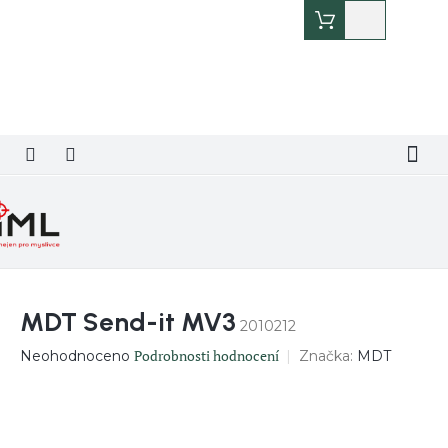
Přejít
Nákupní
na
košík
obsah
MDT Send-it MV3
2010212
Průměrné
Podrobnosti hodnocení
Značka:
MDT
Neohodnoceno
hodnocení
produktu
je
0,0