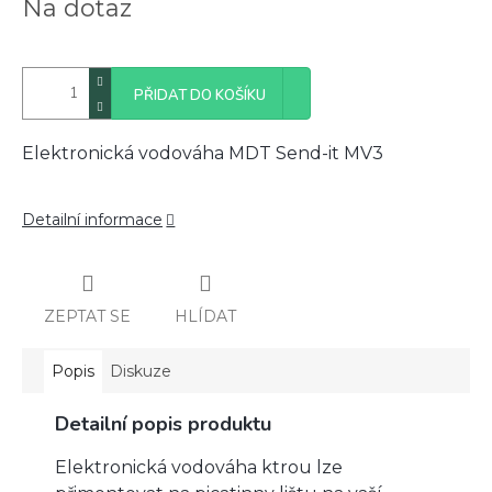
Na dotaz
cena:
PŘIDAT DO KOŠÍKU
Elektronická vodováha MDT Send-it MV3
Detailní informace
ZEPTAT SE
HLÍDAT
Popis
Diskuze
Detailní popis produktu
Elektronická vodováha ktrou lze