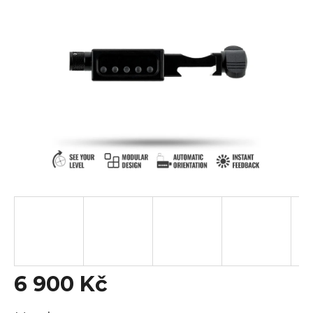
z
5
hvězdiček.
6 900 Kč
Měrná