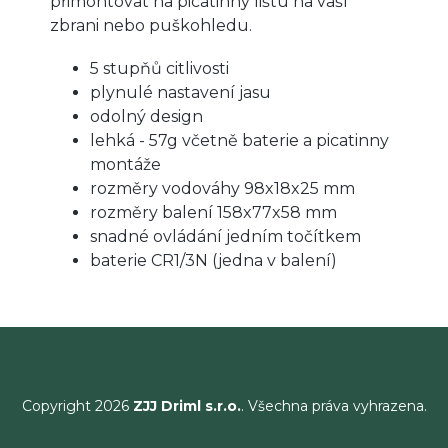
přimontovat na picatinny lištu na vaší
zbrani nebo puškohledu.
5 stupňů citlivosti
plynulé nastavení jasu
odolný design
lehká - 57g včetně baterie a picatinny
montáže
rozměry vodováhy 98x18x25 mm
rozměry balení 158x77x58 mm
snadné ovládání jedním točítkem
baterie CR1/3N (jedna v balení)
Copyright 2026
ZJJ Driml s.r.o.
. Všechna práva vyhrazena.