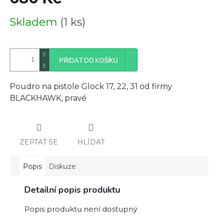
Měrná
Skladem
(1 ks)
cena:
PŘIDAT DO KOŠÍKU
Poudro na pistole Glock 17, 22, 31 od firmy
BLACKHAWK, pravé
ZEPTAT SE
HLÍDAT
Popis
Diskuze
Detailní popis produktu
Popis produktu není dostupný