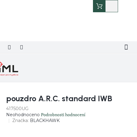
Přejít
Nákupní
na
košík
obsah
pouzdro A.R.C. standard IWB
417500UG
Průměrné
Podrobnosti hodnocení
Neohodnoceno
hodnocení
Značka:
BLACKHAWK
produktu
je