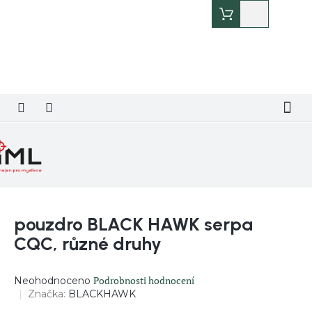
Přejít
Nákupní
na
košík
obsah
pouzdro BLACK HAWK serpa
CQC, různé druhy
Průměrné
Podrobnosti hodnocení
Neohodnoceno
hodnocení
Značka:
BLACKHAWK
produktu