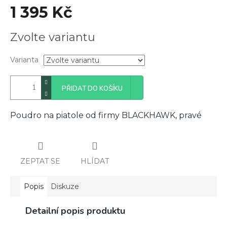
1 395 Kč
Měrná
Zvolte variantu
cena:
Varianta
PŘIDAT DO KOŠÍKU
Poudro na piatole od firmy BLACKHAWK, pravé
ZEPTAT SE
HLÍDAT
Popis
Diskuze
Detailní popis produktu