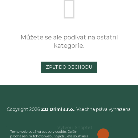
Můžete se ale podívat na ostatní
kategorie.
ZPĚT DO OBCHODU
Copyright 2026
ZJJ Driml s.r.o.
. Všechna práva vyhrazena.
Vytvořil Shoptet
Tento web používá soubory cookie. Dalším
ROZUMÍM
procházením tohoto webu vyjadřujete souhlas s