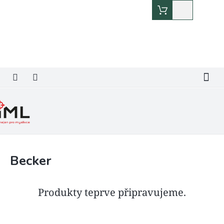
Přejít
Nákupní
na
košík
obsah
Becker
Produkty teprve připravujeme.