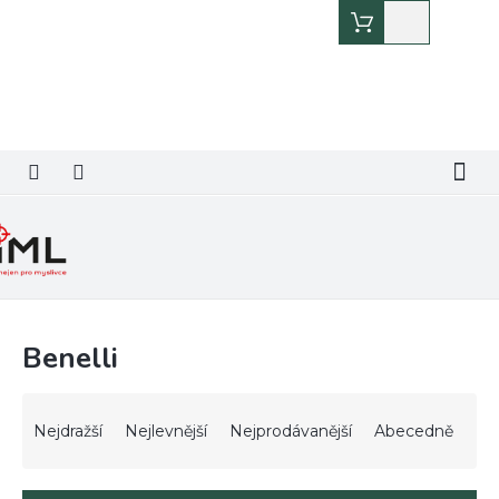
Přejít
Nákupní
na
košík
obsah
Benelli
Ř
a
Nejdražší
Nejlevnější
Nejprodávanější
Abecedně
z
e