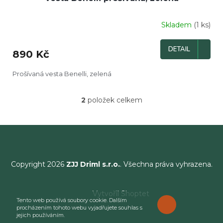
Skladem
(1 ks)
DETAIL
890 Kč
Prošívaná vesta Benelli, zelená
2
položek celkem
O
v
l
á
d
a
c
Copyright 2026
ZJJ Driml s.r.o.
. Všechna práva vyhrazena.
í
p
r
Vytvořil Shoptet
v
Tento web používá soubory cookie. Dalším
ROZUMÍM
k
procházením tohoto webu vyjadřujete souhlas s
jejich používáním.
y