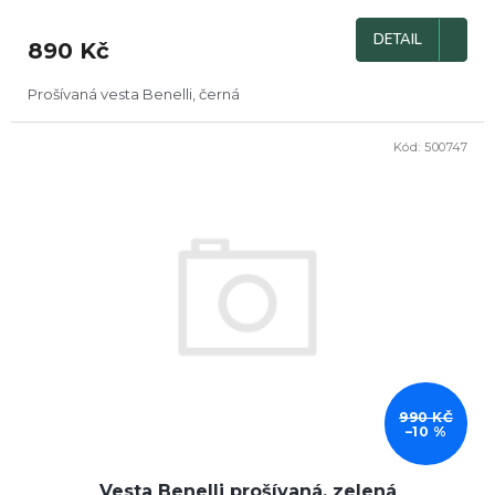
DETAIL
890 Kč
Prošívaná vesta Benelli, černá
Kód:
500747
DOPRODEJ
990 KČ
–10 %
Vesta Benelli prošívaná, zelená