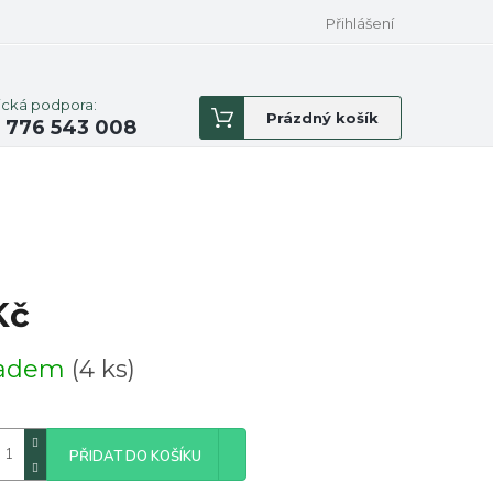
Přihlášení
ická podpora:
Nákupní
Prázdný košík
 776 543 008
košík
Kč
á
ladem
(4 ks)
PŘIDAT DO KOŠÍKU