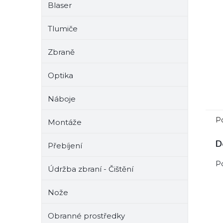
Blaser
e
l
Tlumiče
Zbraně
Optika
Náboje
P
Montáže
D
Přebíjení
P
Údržba zbraní - Čištění
Nože
Obranné prostředky