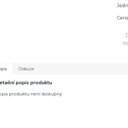
Jedn
Cena 
TI
opis
Diskuze
etailní popis produktu
opis produktu není dostupný