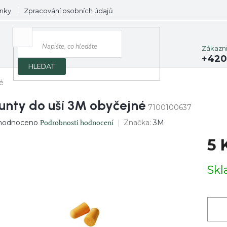
nky
Zpracování osobních údajů
Prodávané značky
Zákazn
+420
HLEDAT
é
unty do uší 3M obyčejné
7100100637
ěrné
Podrobnosti hodnocení
Značka:
3M
hodnoceno
ocení
5 
uktu
Měrn
Sk
cena:
diček.