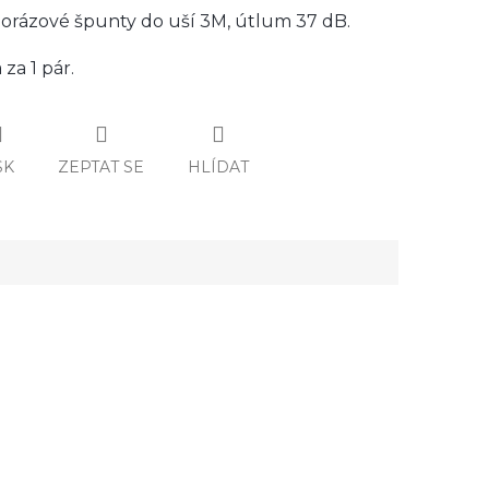
orázové špunty do uší 3M, útlum 37 dB.
za 1 pár.
SK
ZEPTAT SE
HLÍDAT