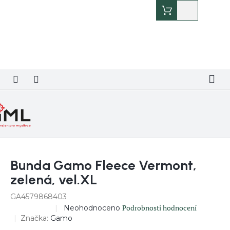
Přejít
Nákupní
na
košík
obsah
Bunda Gamo Fleece Vermont,
zelená, vel.XL
GA4579868403
Průměrné
Podrobnosti hodnocení
Neohodnoceno
DOPRODEJ
hodnocení
Značka:
Gamo
produktu