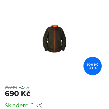
je
0,0
z
5
hvězdiček.
900 KČ
–23 %
900 Kč
–23 %
690 Kč
Měrná
Skladem
(1 ks)
cena: