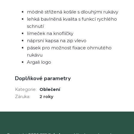
módně střižená košile s dlouhými rukávy
lehká bavlněná kvalita s funkcí rychlého
schnutí
límeček na knoflíčky
náprsní kapsa na zip vlevo
pásek pro možnost fixace ohrnutého
rukávu
Argali logo
Doplňkové parametry
Kategorie
:
Oblečení
Záruka
:
2 roky