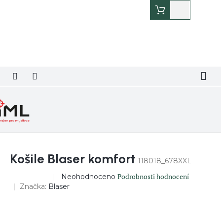
Přejít
Nákupní
na
košík
obsah
Košile Blaser komfort
118018_678XXL
Průměrné
Podrobnosti hodnocení
Neohodnoceno
DOPRODEJ
hodnocení
Značka:
Blaser
produktu
je
0,0