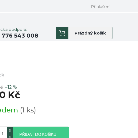
Přihlášení
ická podpora:
Nákupní
Prázdný košík
 776 543 008
košík
ek
Kč
–12 %
0 Kč
á
ladem
(1 ks)
PŘIDAT DO KOŠÍKU