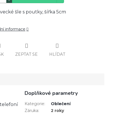
ivecké šle s poutky, šířka 5cm
lní informace
SK
ZEPTAT SE
HLÍDAT
Doplňkové parametry
Kategorie
:
Oblečení
 telefoní
Záruka
:
2 roky