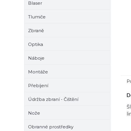
Blaser
e
l
Tlumiče
Zbraně
Optika
Náboje
Montáže
P
Přebíjení
D
Údržba zbraní - Čištění
Š
Nože
li
Obranné prostředky