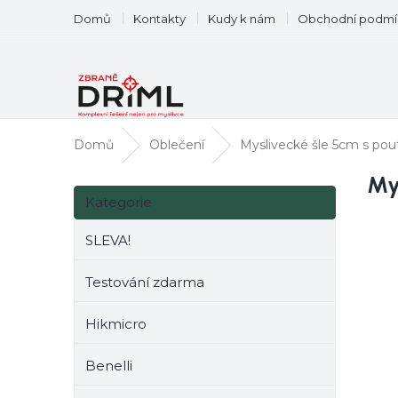
Přejít
Domů
Kontakty
Kudy k nám
Obchodní podmí
na
obsah
Domů
Oblečení
Myslivecké šle 5cm s pou
P
My
Přeskočit
o
Kategorie
kategorie
s
DOP
t
SLEVA!
r
a
Testování zdarma
n
n
Hikmicro
í
p
Benelli
a
n