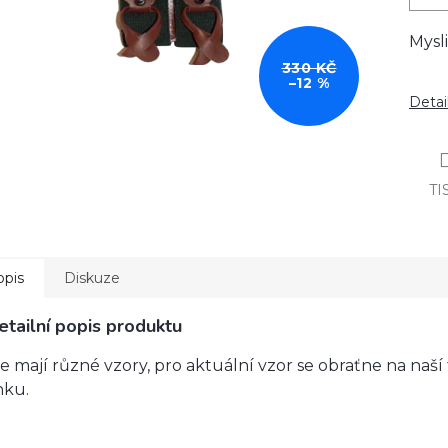
Mysl
330 KČ
–12 %
Detai
TI
opis
Diskuze
etailní popis produktu
le mají různé vzory, pro aktuální vzor se obraťne na naší
nku.