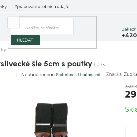
nky
Zpracování osobních údajů
Prodávané značky
Zákazn
+420
HLEDAT
tky
slivecké šle 5cm s poutky
LP73
Průměrné
Podrobnosti hodnocení
Značka:
Zubíč
Neohodnoceno
RODEJ
hodnocení
produktu
330 
je
29
0,0
z
Měrn
Sk
5
cena:
hvězdiček.