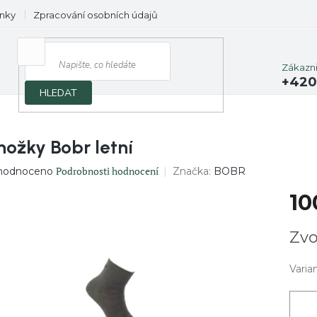
nky
Zpracování osobních údajů
Prodávané značky
Zákazn
+420
HLEDAT
nožky Bobr letní
ěrné
Podrobnosti hodnocení
Značka:
BOBR
hodnoceno
ocení
10
uktu
Měrn
Zvo
cena:
diček.
Varia