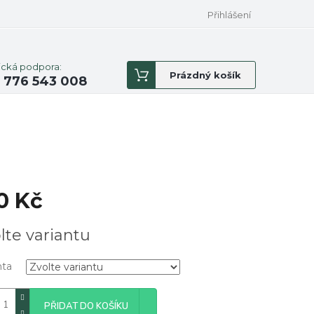
Přihlášení
ická podpora:
Nákupní
Prázdný košík
 776 543 008
košík
0 Kč
á
lte variantu
nta
PŘIDAT DO KOŠÍKU