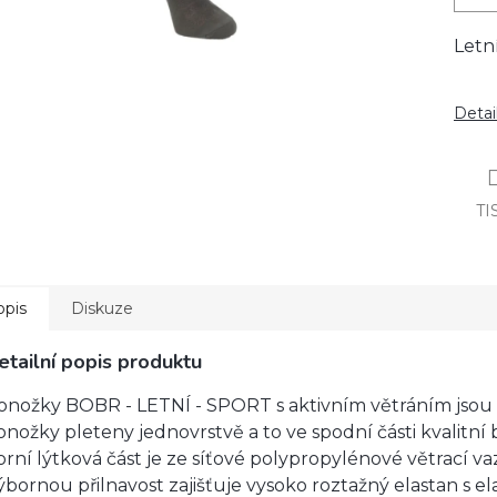
Letn
Detai
TI
opis
Diskuze
etailní popis produktu
onožky BOBR - LETNÍ - SPORT s aktivním větráním jsou 
onožky pleteny jednovrstvě a to ve spodní části kvalitní
orní lýtková část je ze síťové polypropylénové větrací va
ýbornou přilnavost zajišťuje vysoko roztažný elastan s e