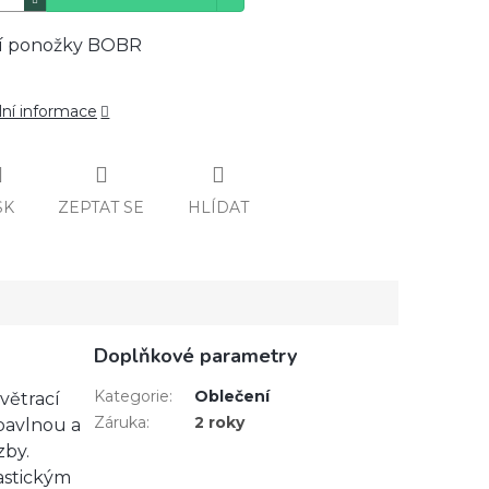
í ponožky BOBR
lní informace
SK
ZEPTAT SE
HLÍDAT
Doplňkové parametry
Kategorie
:
Oblečení
větrací
Záruka
:
2 roky
 bavlnou a
zby.
lastickým