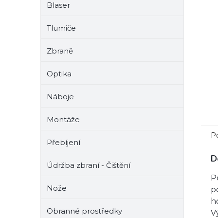
Blaser
e
l
Tlumiče
Zbraně
Optika
Náboje
Montáže
P
Přebíjení
D
Údržba zbraní - Čištění
P
Nože
p
h
Obranné prostředky
V