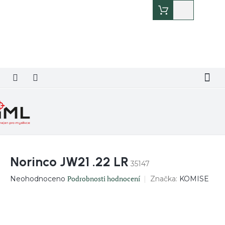
Přejít
Nákupní
na
košík
obsah
Norinco JW21 .22 LR
35147
Průměrné
Podrobnosti hodnocení
Značka:
KOMISE
Neohodnoceno
hodnocení
produktu
je
0,0