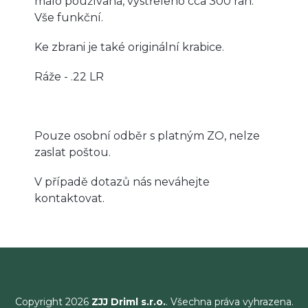
málo používaná, vystřeleno cca 300 ran.
Vše funkční.
Ke zbrani je také originální krabice.
Ráže - .22 LR
Pouze osobní odběr s platným ZO, nelze
zaslat poštou.
V případě dotazů nás neváhejte
kontaktovat.
Copyright 2026
ZJJ Driml s.r.o.
. Všechna práva vyhrazena.