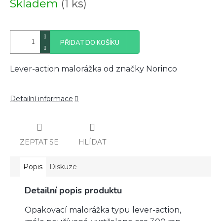
Skladem
(1 ks)
cena:
PŘIDAT DO KOŠÍKU
Lever-action malorážka od značky Norinco
Detailní informace
ZEPTAT SE
HLÍDAT
Popis
Diskuze
Detailní popis produktu
Opakovací malorážka typu lever-action,