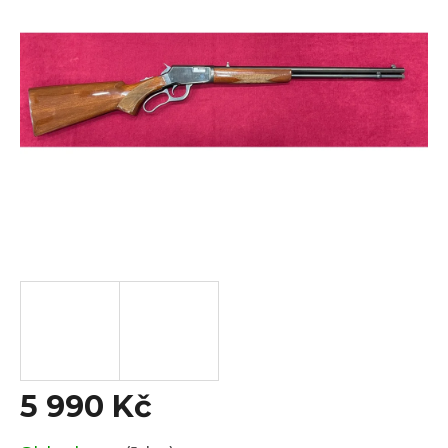
z
5
hvězdiček.
5 990 Kč
Měrná